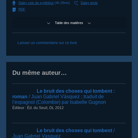
Daisy voix de synthèse
(4h 29mn)
Daisy texte
PDF
Table des matières
Commentaires
Laisser un commentaire sur ce livre
Du même auteur…
Le bruit des choses qui tombent
:
roman
/ Juan Gabriel Vásquez
; traduit de
l'espagnol (Colombie) par Isabelle Gugnon
Éditeur :
Éd. du Seuil
,
DL 2012
Le bruit des choses qui tombent
/
Juan Gabriel Vasquez