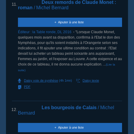
Deux remords de Claude Monet
:
11.
roman
/ Michel Bernard
Ajouter à une liste
Éditeur :
la Table ronde
,
DL 2016
"Lorsque Claude Monet,
quelques mois avant sa disparition, confirma à l'Etat le don des
Nymphéas, pour qu'ils soient installés à l'Orangerie selon ses
indications, il fit ajouter une ultime condition au contrat : l'Etat
devait lui acheter un tableau peint soixante ans auparavant,
Femmes au jardin, et l'exposer au Louvre. A cette exigence et au
choix de ce tableau, il ne donna aucune explication. ...
(Lire la
suite)
Daisy voix de synthèse
(4h 1mn)
Daisy texte
PDF
Les bourgeois de Calais
/ Michel
12.
Bernard
Ajouter à une liste