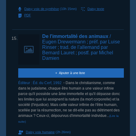
Daisy voix de synthèse
(10h 15mn)
Daisy texte
PDF
De l'immortalité des animaux
/
15.
Eugen Drewermann
; préf. par Luise
Rinser
; trad. de l'allemand par
Bernard Lauret
; postf. par Michel
Damien
Ajouter à une liste
Éditeur :
Éd. du Cerf
,
1992
Dans le christianisme, comme
dans le judaïsme, chaque être humain a une valeur infinie
parce qu'il possède une âme immortelle et qu'il dépasse donc
les limites que lui assignent la nature (la mort corporelle) et la
société (l'injustice). Mais cette valeur infinie de l'être humain,
scellée par la résurrection, ne se dit-elle pas au détriment des
animaux ? Ceux-ci, dépourvus d'immortalité individue...
(Lire la
suite)
Daisy voix humaine
(2h 26mn)