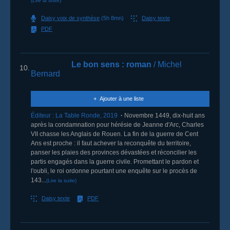
(Lire la suite)
Daisy voix de synthèse
(5h 8mn)
Daisy texte
PDF
Le bon sens
: roman
/ Michel
10.
Bernard
Ajouter à une liste
Éditeur :
La Table Ronde
,
2019
Novembre 1449, dix-huit ans
après la condamnation pour hérésie de Jeanne d'Arc, Charles
VII chasse les Anglais de Rouen. La fin de la guerre de Cent
Ans est proche : il faut achever la reconquête du territoire,
panser les plaies des provinces dévastées et réconcilier les
partis engagés dans la guerre civile. Promettant le pardon et
l'oubli, le roi ordonne pourtant une enquête sur le procès de
143...
(Lire la suite)
Daisy texte
PDF