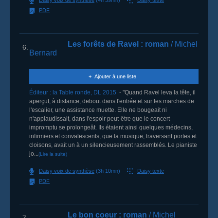
Daisy voix de synthèse
(4h 39mn)
Daisy texte
PDF
Les forêts de Ravel
: roman
/ Michel
6.
Bernard
Ajouter à une liste
Éditeur :
la Table ronde
,
DL 2015
"Quand Ravel leva la tête, il
aperçut, à distance, debout dans l'entrée et sur les marches de
l'escalier, une assistance muette. Elle ne bougeait ni
n'applaudissait, dans l'espoir peut-être que le concert
impromptu se prolongeât. Ils étaient ainsi quelques médecins,
infirmiers et convalescents, que la musique, traversant portes et
cloisons, avait un à un silencieusement rassemblés. Le pianiste
jo...
(Lire la suite)
Daisy voix de synthèse
(3h 10mn)
Daisy texte
PDF
Le bon coeur
: roman
/ Michel
7.