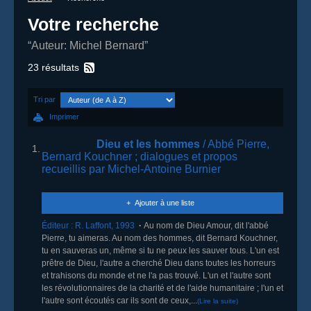
Votre recherche
“Auteur: Michel Bernard”
23 résultats
Tri par
Imprimer
Dieu et les hommes
/ Abbé Pierre,
1.
Bernard Kouchner
; dialogues et propos
recueillis par Michel-Antoine Burnier
Ajouter à une liste
Éditeur :
R. Laffont
,
1993
Au nom de Dieu Amour, dit l'abbé
Pierre, tu aimeras. Au nom des hommes, dit Bernard Kouchner,
tu en sauveras un, même si tu ne peux les sauver tous. L'un est
prêtre de Dieu, l'autre a cherché Dieu dans toutes les horreurs
et trahisons du monde et ne l'a pas trouvé. L'un et l'autre sont
les révolutionnaires de la charité et de l'aide humanitaire ; l'un et
l'autre sont écoutés car ils sont de ceux,...
(Lire la suite)