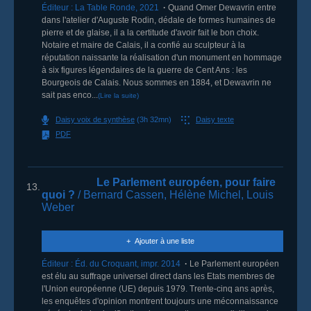
Éditeur :
La Table Ronde
,
2021
Quand Omer Dewavrin entre
dans l'atelier d'Auguste Rodin, dédale de formes humaines de
pierre et de glaise, il a la certitude d'avoir fait le bon choix.
Notaire et maire de Calais, il a confié au sculpteur à la
réputation naissante la réalisation d'un monument en hommage
à six figures légendaires de la guerre de Cent Ans : les
Bourgeois de Calais. Nous sommes en 1884, et Dewavrin ne
sait pas enco...
(Lire la suite)
Daisy voix de synthèse
(3h 32mn)
Daisy texte
PDF
Le Parlement européen, pour faire
13.
quoi ?
/ Bernard Cassen, Hélène Michel, Louis
Weber
Ajouter à une liste
Éditeur :
Éd. du Croquant
,
impr. 2014
Le Parlement européen
est élu au suffrage universel direct dans les Etats membres de
l'Union européenne (UE) depuis 1979. Trente-cinq ans après,
les enquêtes d'opinion montrent toujours une méconnaissance