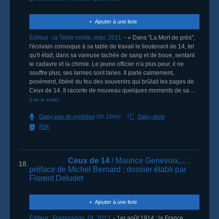
Ajouter à une liste
Éditeur :
la Table ronde
,
impr. 2011
« Dans "La Mort de près",
l'écrivain convoque à sa table de travail le lieutenant de 14, tel
qu'il était, dans sa vareuse tachée de sang et de boue, sentant
le cadavre et la chimie. Le jeune officier n'a plus peur, il ne
souffre plus, ses larmes sont taries. Il parle calmement,
posément, libéré du feu des souvenirs qui brûlait les pages de
Ceux de 14. Il raconte de nouveau quelques moments de sa ...
(Lire la suite)
Daisy voix de synthèse
(2h 12mn)
Daisy texte
PDF
Ceux de 14
/ Maurice Genevoix,...
;
18.
préface de Michel Bernard
; dossier établi par
Florent Deludet
Ajouter à une liste
Éditeur :
Flammarion
,
DL 2013
1er août 1914 : la France