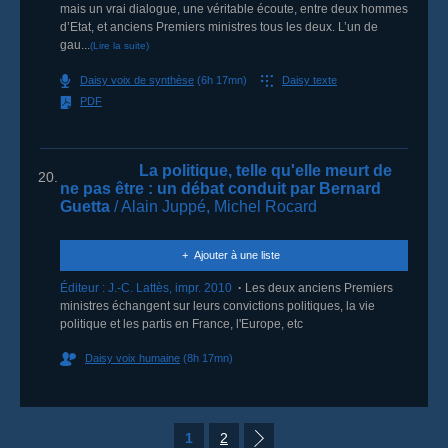
mais un vrai dialogue, une véritable écoute, entre deux hommes
d’Etat, et anciens Premiers ministres tous les deux. L’un de
gau...
(Lire la suite)
Daisy voix de synthèse
(6h 17mn)
Daisy texte
PDF
La politique, telle qu'elle meurt de
20.
ne pas être
: un débat conduit par Bernard
Guetta
/ Alain Juppé, Michel Rocard
Ajouter à une liste
Éditeur :
J.-C. Lattès
,
impr. 2010
Les deux anciens Premiers
ministres échangent sur leurs convictions politiques, la vie
politique et les partis en France, l'Europe, etc
Daisy voix humaine
(8h 17mn)
1
2