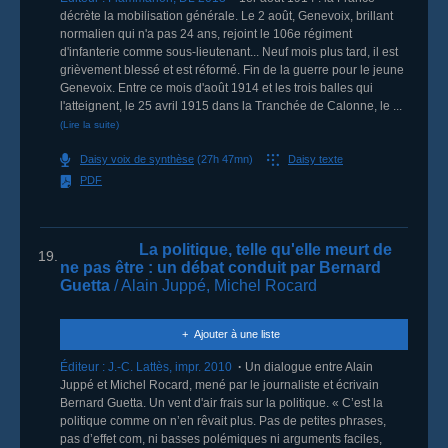
décrète la mobilisation générale. Le 2 août, Genevoix, brillant
normalien qui n'a pas 24 ans, rejoint le 106e régiment
d'infanterie comme sous-lieutenant... Neuf mois plus tard, il est
grièvement blessé et est réformé. Fin de la guerre pour le jeune
Genevoix. Entre ce mois d'août 1914 et les trois balles qui
l'atteignent, le 25 avril 1915 dans la Tranchée de Calonne, le ...
(Lire la suite)
Daisy voix de synthèse
(27h 47mn)
Daisy texte
PDF
La politique, telle qu'elle meurt de
19.
ne pas être
: un débat conduit par Bernard
Guetta
/ Alain Juppé, Michel Rocard
Ajouter à une liste
Éditeur :
J.-C. Lattès
,
impr. 2010
Un dialogue entre Alain
Juppé et Michel Rocard, mené par le journaliste et écrivain
Bernard Guetta. Un vent d'air frais sur la politique. « C’est la
politique comme on n’en rêvait plus. Pas de petites phrases,
pas d’effet com, ni basses polémiques ni arguments faciles,