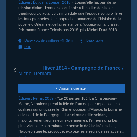
Éditeur :
Éd. de la Loupe,
,
2018
Lorsqu'elle fait part de sa
mission divine, Jeanne se confronte à l'hostilité de sire de
Baudricourt, d'autant plus incrédule que l'époque voit proliférer
les faux prophètes. Une approche romancée de l'histoire de la
pucelle d'Orléans et de la résistance à l'occupation anglaise.
Prix roman France Télévisions 2018, prix Michel Dard 2018.
Daisy voix de synthèse
(4h 39mn)
Daisy texte
PDF
Hiver 1814 - Campagne de France
/
9.
Michel Bernard
Ajouter à une liste
Éditeur :
Perrin
,
2019
"Le 26 janvier 1814, à Châlons-sur-
Marne, Napoléon prend la tête de l'armée pour repousser les
coalisés qui ont passé le Rhin et occupent l'Alsace, la Lorraine
et le nord de la Bourgogne. Il a soixante mille soldats,
majoritairement jeunes et inexpérimentés, l'ennemi cinq fois
plus. Alors que son entourage pense la défaite inéluctable,
Napoléon guette, provoque, exploite les erreurs de ses advers...