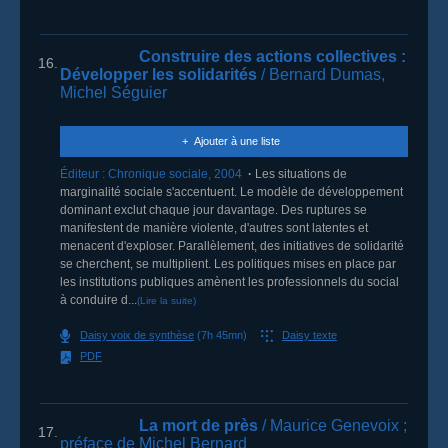
Construire des actions collectives
:
16.
Développer les solidarités
/ Bernard Dumas,
Michel Séguier
Ajouter à une liste
Éditeur :
Chronique sociale
,
2004
Les situations de
marginalité sociale s'accentuent. Le modèle de développement
dominant exclut chaque jour davantage. Des ruptures se
manifestent de manière violente, d'autres sont latentes et
menacent d'exploser. Parallèlement, des initiatives de solidarité
se cherchent, se multiplient. Les politiques mises en place par
les institutions publiques amènent les professionnels du social
à conduire d...
(Lire la suite)
Daisy voix de synthèse
(7h 45mn)
Daisy texte
PDF
La mort de près
/ Maurice Genevoix
;
17.
préface de Michel Bernard