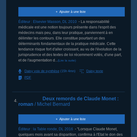
Ajouter à une liste
Éditeur :
Elsevier Masson
,
DL 2010
La responsabilité
médicale est une notion toujours présente dans l'esprit des
médecins mais peu, dans leur pratique, parviennent à en
délimiter les contours. Elle constitue pourtant un des
déterminants fondamentaux de la pratique médicale. Cette
tendance risque fort d'aller croissant, au vu de l'évolution de la
jurisprudence et des textes de loi récemment votés, d'une part,
et de l'augmentation d...
(Lire la suite)
Daisy voix de synthèse
(15h 4mn)
Daisy texte
PDF
Deux remords de Claude Monet
:
4.
roman
/ Michel Bernard
Ajouter à une liste
Éditeur :
la Table ronde
,
DL 2016
"Lorsque Claude Monet,
quelques mois avant sa disparition, confirma à l'Etat le don des