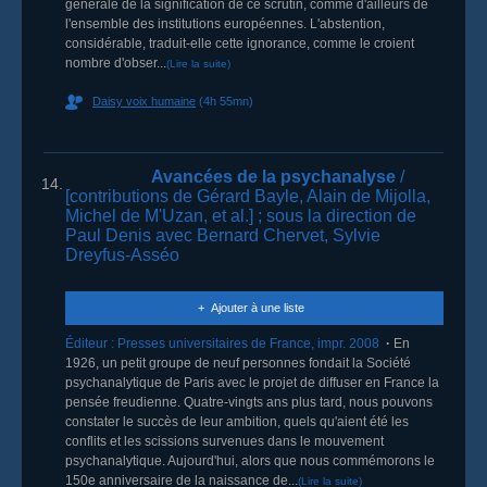
générale de la signification de ce scrutin, comme d'ailleurs de
l'ensemble des institutions européennes. L'abstention,
considérable, traduit-elle cette ignorance, comme le croient
nombre d'obser...
(Lire la suite)
Daisy voix humaine
(4h 55mn)
Avancées de la psychanalyse
/
14.
[contributions de Gérard Bayle, Alain de Mijolla,
Michel de M'Uzan, et al.]
; sous la direction de
Paul Denis avec Bernard Chervet, Sylvie
Dreyfus-Asséo
Ajouter à une liste
Éditeur :
Presses universitaires de France
,
impr. 2008
En
1926, un petit groupe de neuf personnes fondait la Société
psychanalytique de Paris avec le projet de diffuser en France la
pensée freudienne. Quatre-vingts ans plus tard, nous pouvons
constater le succès de leur ambition, quels qu'aient été les
conflits et les scissions survenues dans le mouvement
psychanalytique. Aujourd'hui, alors que nous commémorons le
150e anniversaire de la naissance de...
(Lire la suite)