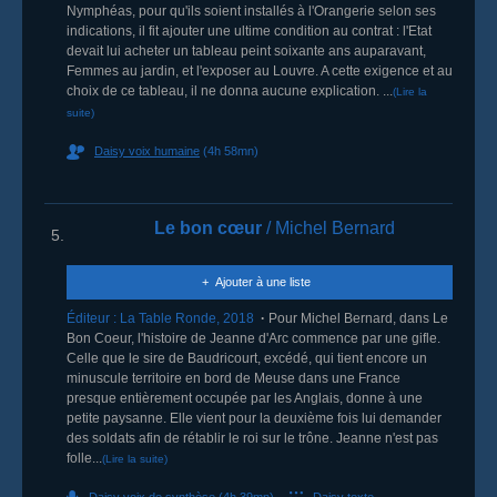
Nymphéas, pour qu'ils soient installés à l'Orangerie selon ses
indications, il fit ajouter une ultime condition au contrat : l'Etat
devait lui acheter un tableau peint soixante ans auparavant,
Femmes au jardin, et l'exposer au Louvre. A cette exigence et au
choix de ce tableau, il ne donna aucune explication. ...
(Lire la
suite)
Daisy voix humaine
(4h 58mn)
Le bon cœur
/ Michel Bernard
5.
Ajouter à une liste
Éditeur :
La Table Ronde
,
2018
Pour Michel Bernard, dans Le
Bon Coeur, l'histoire de Jeanne d'Arc commence par une gifle.
Celle que le sire de Baudricourt, excédé, qui tient encore un
minuscule territoire en bord de Meuse dans une France
presque entièrement occupée par les Anglais, donne à une
petite paysanne. Elle vient pour la deuxième fois lui demander
des soldats afin de rétablir le roi sur le trône. Jeanne n'est pas
folle...
(Lire la suite)