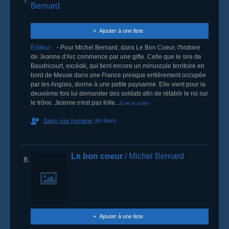
Bernard
Ajouter à une liste
Éditeur :
Pour Michel Bernard, dans Le Bon Coeur, l'histoire
de Jeanne d'Arc commence par une gifle. Celle que le sire de
Baudricourt, excédé, qui tient encore un minuscule territoire en
bord de Meuse dans une France presque entièrement occupée
par les Anglais, donne à une petite paysanne. Elle vient pour la
deuxième fois lui demander des soldats afin de rétablir le roi sur
le trône. Jeanne n'est pas folle...
(Lire la suite)
Daisy voix humaine
(6h 6mn)
Le bon coeur
/ Michel Bernard
8.
Ajouter à une liste