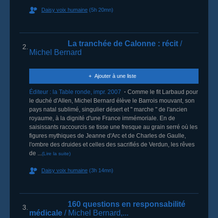
Daisy voix humaine
(5h 20mn)
La tranchée de Calonne
: récit
/
2.
Michel Bernard
Ajouter à une liste
Éditeur :
la Table ronde
,
impr. 2007
Comme le fit Larbaud pour
le duché d'Allen, Michel Bernard élève le Barrois mouvant, son
pays natal sublimé, singulier désert et " marche " de l'ancien
royaume, à la dignité d'une France immémoriale. En de
saisissants raccourcis se tisse une fresque au grain serré où les
figures mythiques de Jeanne d'Arc et de Charles de Gaulle,
l'ombre des druides et celles des sacrifiés de Verdun, les rêves
de ...
(Lire la suite)
Daisy voix humaine
(3h 14mn)
160 questions en responsabilité
3.
médicale
/ Michel Bernard,...