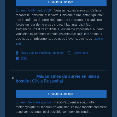
Ajouter à une liste
Éditeur :
Gallimard
,
2010
Vous aimez les animaux. Ce livre
raconte leur histoire et la vôtre. L’histoire d’une enfant qui croit
que le traîneau du père Noël apporte les cadeaux et qui sera
forcée un jour de ne plus y croire. Il faut grandir, il faut
s’affranchir. C’est très difficile. C’est même impossible. Au fond,
vous êtes exactement comme les animaux, tous ces animaux
que nous emprisonnons, que nous élevons, que nous ...
(Lire la
suite)
Daisy voix de synthèse
(3h 45mn)
Daisy texte
PDF
Mécanismes de survie en milieu
8.
hostile
/ Olivia Rosenthal
Ajouter à une liste
Éditeur :
Verticales
,
2014
Récit d'apprentissage, thriller
métaphysique ou manuel d'exorcisme, ce livre raconte comment
esquiver les coups et si possible comment les rendre.