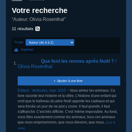
Votre recherche
“Auteur: Olivia Rosenthal”
11 résultats
Tri par
Imprimer
Que font les rennes après Noël ?
/
1.
Olivia Rosenthal
Ajouter à une liste
Éditeur :
Verticales
,
impr. 2010
Vous aimez les animaux. Ce
livre raconte leur histoire et la vôtre. L'histoire d'une enfant qui
croit que le traîneau du père Noël apporte les cadeaux et qui
sera forcée un jour de ne plut y croire. Il faut grandir, il faut
s'affranchir. C'est très difficile. C'est 'même impossible. Au fond,
vous êtes exactement comme les animaux, tous ces animaux
que nous emprisonnons, que nous élevons, que nous...
(Lire la
suite)