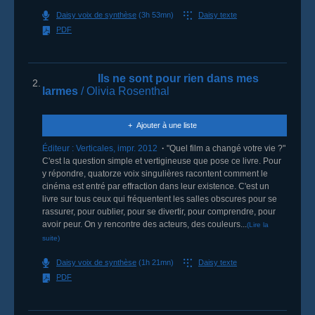
Daisy voix de synthèse
(3h 53mn)
Daisy texte
PDF
Ils ne sont pour rien dans mes
2.
larmes
/ Olivia Rosenthal
Ajouter à une liste
Éditeur :
Verticales
,
impr. 2012
"Quel film a changé votre vie ?"
C'est la question simple et vertigineuse que pose ce livre. Pour
y répondre, quatorze voix singulières racontent comment le
cinéma est entré par effraction dans leur existence. C'est un
livre sur tous ceux qui fréquentent les salles obscures pour se
rassurer, pour oublier, pour se divertir, pour comprendre, pour
avoir peur. On y rencontre des acteurs, des couleurs...
(Lire la
suite)
Daisy voix de synthèse
(1h 21mn)
Daisy texte
PDF