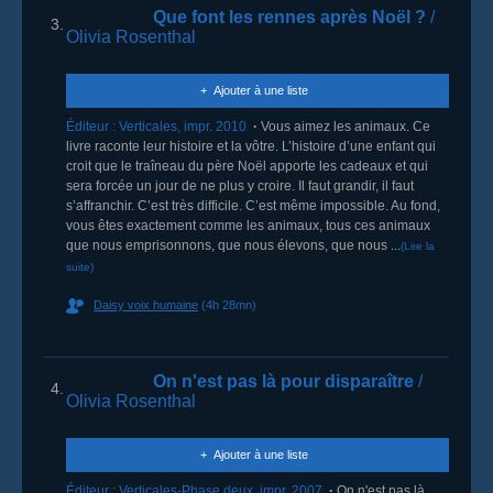
Que font les rennes après Noël ?
/
3.
Olivia Rosenthal
Ajouter à une liste
Éditeur :
Verticales
,
impr. 2010
Vous aimez les animaux. Ce
livre raconte leur histoire et la vôtre. L’histoire d’une enfant qui
croit que le traîneau du père Noël apporte les cadeaux et qui
sera forcée un jour de ne plus y croire. Il faut grandir, il faut
s’affranchir. C’est très difficile. C’est même impossible. Au fond,
vous êtes exactement comme les animaux, tous ces animaux
que nous emprisonnons, que nous élevons, que nous ...
(Lire la
suite)
Daisy voix humaine
(4h 28mn)
On n'est pas là pour disparaître
/
4.
Olivia Rosenthal
Ajouter à une liste
Éditeur :
Verticales-Phase deux
,
impr. 2007
On n'est pas là