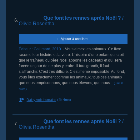
Que font les rennes après Noël ?
/
6.
Olivia Rosenthal
Ajouter à une liste
Éditeur :
Gallimard
,
2010
Vous aimez les animaux. Ce livre
raconte leur histoire et la vôtre. L’histoire d’une enfant qui croit
que le traîneau du père Noël apporte les cadeaux et qui sera
forcée un jour de ne plus y croire. Il faut grandir, il faut
s’affranchir. C’est très difficile. C’est même impossible. Au fond,
vous êtes exactement comme les animaux, tous ces animaux
que nous emprisonnons, que nous élevons, que nous ...
(Lire la
suite)
Daisy voix humaine
(4h 4mn)
Que font les rennes après Noël ?
/
7.
Olivia Rosenthal