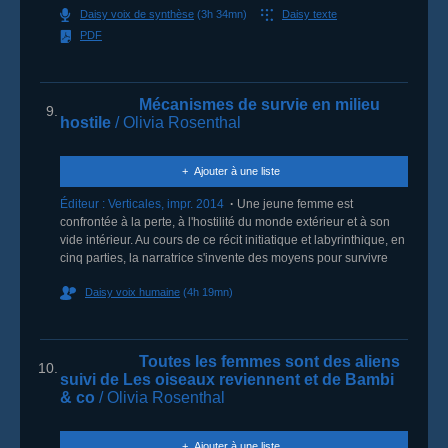
Daisy voix de synthèse
(3h 34mn)
Daisy texte
PDF
Mécanismes de survie en milieu
9.
hostile
/ Olivia Rosenthal
Ajouter à une liste
Éditeur :
Verticales
,
impr. 2014
Une jeune femme est
confrontée à la perte, à l'hostilité du monde extérieur et à son
vide intérieur. Au cours de ce récit initiatique et labyrinthique, en
cinq parties, la narratrice s'invente des moyens pour survivre
Daisy voix humaine
(4h 19mn)
Toutes les femmes sont des aliens
10.
suivi de Les oiseaux reviennent
et de Bambi
& co
/ Olivia Rosenthal
Ajouter à une liste