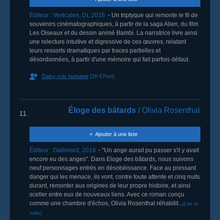
Éditeur :
Verticales
,
DL 2016
Un triptyque qui remonte le fil de
souvenirs cinématographiques, à partir de la saga Alien, du film
Les Oiseaux et du dessin animé Bambi. La narratrice livre ainsi
une relecture intuitive et digressive de ces œuvres, relatant
leurs ressorts dramatiques par traces partielles et
désordonnées, à partir d'une mémoire qui fait parfois défaut.
Daisy voix humaine
(2h 57mn)
Éloge des bâtards
/ Olivia Rosenthal
11.
Ajouter à une liste
Éditeur :
Gallimard
,
2019
"Un ange aurait pu passer s'il y avait
encore eu des anges". Dans Eloge des bâtards, nous suivons
neuf personnages entrés en désobéissance. Face au pressant
danger qui les menace, ils vont, contre toute attente et cinq nuits
durant, remonter aux origines de leur propre histoire, et ainsi
sceller entre eux de nouveaux liens. Avec ce roman conçu
comme une chambre d'échos, Olivia Rosenthal réhabilit...
(Lire la
suite)