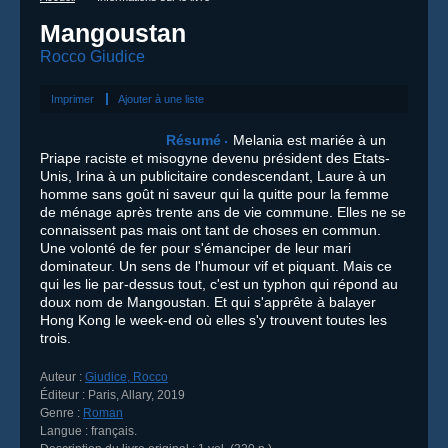
Mangoustan
Rocco Giudice
Imprimer
Ajouter à une liste
Résumé
Melania est mariée à un
Priape raciste et misogyne devenu président des Etats-
Unis, Irina à un publicitaire condescendant, Laure à un
homme sans goût ni saveur qui la quitte pour la femme
de ménage après trente ans de vie commune. Elles ne se
connaissent pas mais ont tant de choses en commun.
Une volonté de fer pour s'émanciper de leur mari
dominateur. Un sens de l'humour vif et piquant. Mais ce
qui les lie par-dessus tout, c'est un typhon qui répond au
doux nom de Mangoustan. Et qui s'apprête à balayer
Hong Kong le week-end où elles s'y trouvent toutes les
trois.
Auteur :
Giudice, Rocco
Éditeur :
Paris
,
Allary
,
2019
Genre :
Roman
Langue :
français.