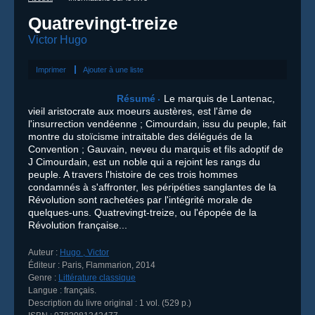
Quatrevingt-treize
Victor Hugo
Imprimer
Ajouter à une liste
Résumé
Le marquis de Lantenac,
vieil aristocrate aux moeurs austères, est l'âme de
l'insurrection vendéenne ; Cimourdain, issu du peuple, fait
montre du stoïcisme intraitable des délégués de la
Convention ; Gauvain, neveu du marquis et fils adoptif de
J Cimourdain, est un noble qui a rejoint les rangs du
peuple. A travers l'histoire de ces trois hommes
condamnés à s'affronter, les péripéties sanglantes de la
Révolution sont rachetées par l'intégrité morale de
quelques-uns. Quatrevingt-treize, ou l'épopée de la
Révolution française...
Auteur :
Hugo , Victor
Éditeur :
Paris
,
Flammarion
,
2014
Genre :
Littérature classique
Langue :
français.
Description du livre original :
1 vol. (529 p.)