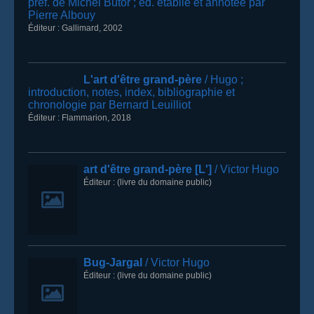
préf. de Michel Butor
; éd. établie et annotée par
Pierre Albouy
Éditeur :
Gallimard
,
2002
L'art d'être grand-père
/ Hugo
;
introduction, notes, index, bibliographie et
chronologie par Bernard Leuilliot
Éditeur :
Flammarion
,
2018
art d'être grand-père [L']
/ Victor Hugo
Éditeur :
(livre du domaine public)
Bug-Jargal
/ Victor Hugo
Éditeur :
(livre du domaine public)