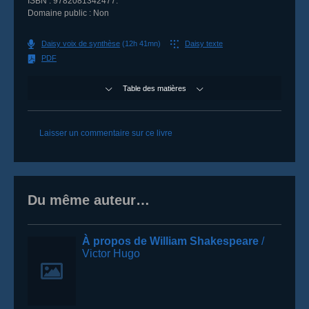
ISBN :
9782081342477
.
Domaine public :
Non
Daisy voix de synthèse
(12h 41mn)
Daisy texte
PDF
Table des matières
Commentaires
Laisser un commentaire sur ce livre
Du même auteur…
À propos de William Shakespeare
/
Victor Hugo