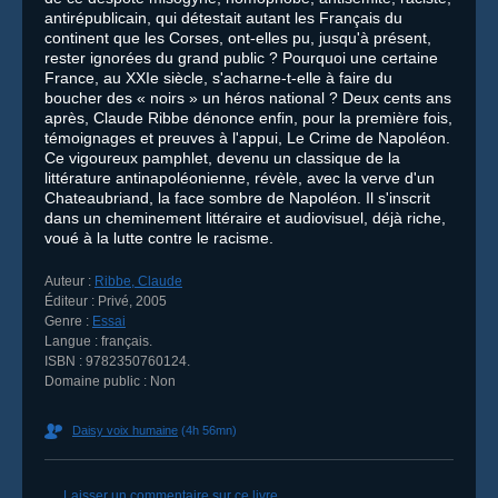
antirépublicain, qui détestait autant les Français du
continent que les Corses, ont-elles pu, jusqu'à présent,
rester ignorées du grand public ? Pourquoi une certaine
France, au XXIe siècle, s'acharne-t-elle à faire du
boucher des « noirs » un héros national ? Deux cents ans
après, Claude Ribbe dénonce enfin, pour la première fois,
témoignages et preuves à l'appui, Le Crime de Napoléon.
Ce vigoureux pamphlet, devenu un classique de la
littérature antinapoléonienne, révèle, avec la verve d'un
Chateaubriand, la face sombre de Napoléon. Il s'inscrit
dans un cheminement littéraire et audiovisuel, déjà riche,
voué à la lutte contre le racisme.
Auteur :
Ribbe, Claude
Éditeur :
Privé
,
2005
Genre :
Essai
Langue :
français.
ISBN :
9782350760124
.
Domaine public :
Non
Daisy voix humaine
(4h 56mn)
Commentaires
Laisser un commentaire sur ce livre