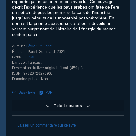
rapports que nous entretenons avec lui. Cet ouvrage
décrit l'expérience que les pays arabes ont faite de l'ère
du pétrole depuis les premiers forçats de l'industrie
jusqu'aux hérauts de la modernité post-pétrolière. En
donnant la priorité aux sources arabes, il dévoile un
versant surprenant de l'histoire de l'énergie du monde
contemporain.
Auteur :
Pétriat, Philippe
Éditeur :
[Paris]
,
Gallimard
,
2021
Genre :
Essai
Langue :
français.
Description du livre original :
1 vol. (459 p.)
ISBN :
9782072827396
.
Domaine public :
Non
Daisy texte
PDF
Table des matières
Commentaires
Laisser un commentaire sur ce livre